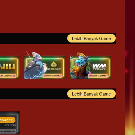
Lebih Banyak Game
Lebih Banyak Game
tenance