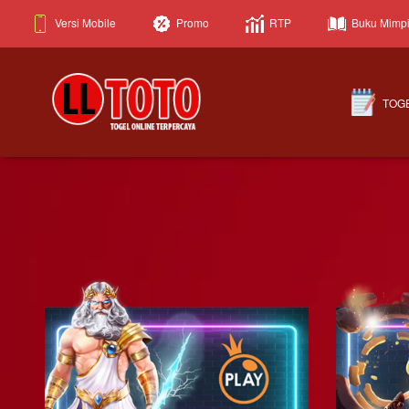
Versi Mobile
Promo
RTP
Buku Mimp
TOG