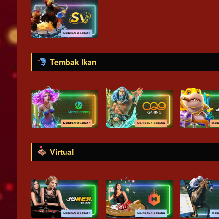
Tembak Ikan
Virtual