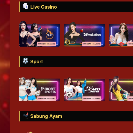
Live Casino
Sport
Sabung Ayam