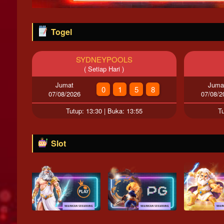
Togel
SYDNEYPOOLS
( Setiap Hari )
Jumat
Juma
0
1
5
8
07/08/2026
07/08/2
Tutup: 13:30 | Buka: 13:55
Tu
Slot