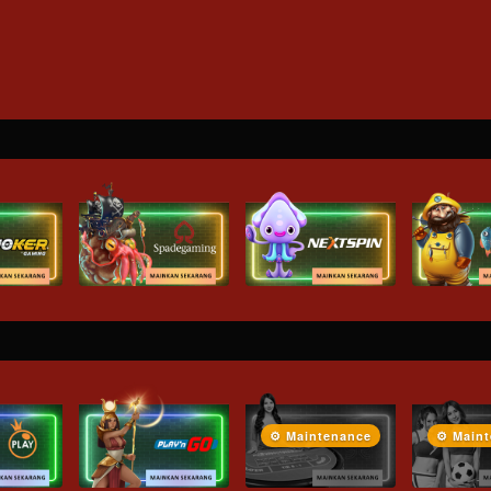
⚙ Maintenance
⚙ Main